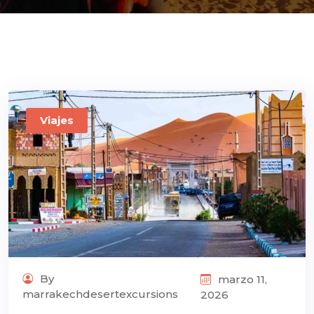
ons@gmail.com
Viajes
By
marzo 11,
marrakechdesertexcursions
2026