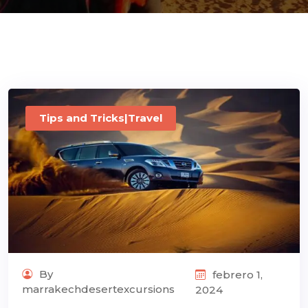
ons@gmail.com
Tips and Tricks|Travel
By
febrero 1,
marrakechdesertexcursions
2024