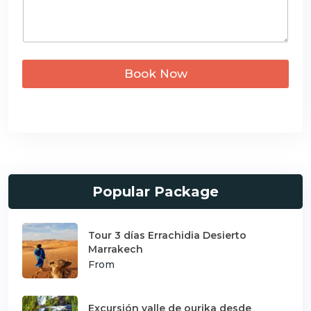
s
c
a
g
t
e
e
*
d
Book Now
Popular Package
Tour 3 días Errachidia Desierto
Marrakech
From
Excursión valle de ourika desde